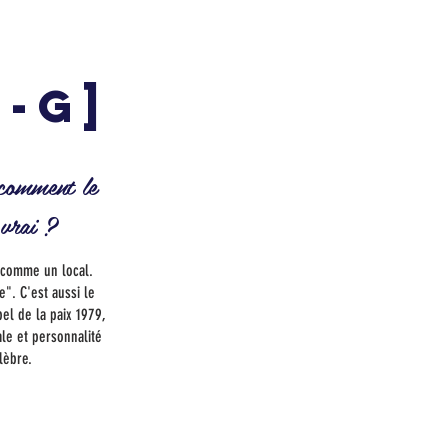
-G]
 comment le
 vrai ?
 comme un local.
". C'est aussi le
el de la paix 1979,
e et personnalité
lèbre.