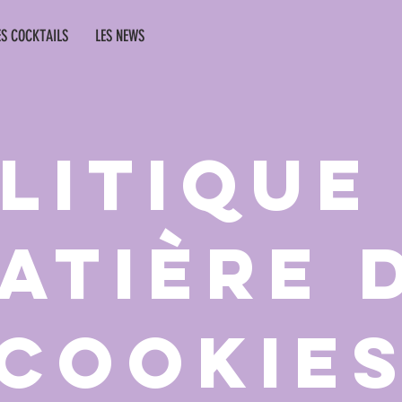
ES COCKTAILS
LES NEWS
litique
atière 
cookie