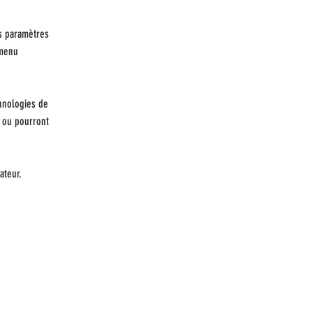
es paramètres
 menu
chnologies de
, ou pourront
ateur.