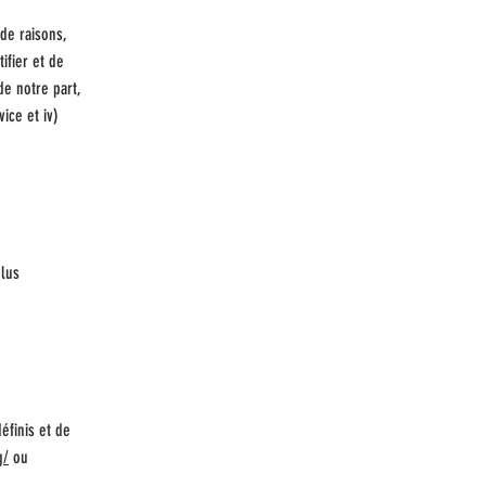
de raisons,
ifier et de
de notre part,
ice et iv)
plus
éfinis et de
g/
ou