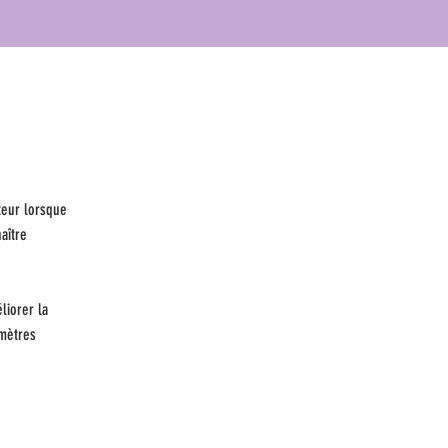
ateur lorsque
aître
liorer la
amètres