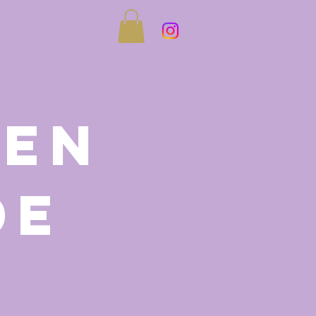
 en
de
s